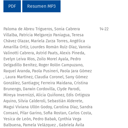
PDF
Resumen MP3
Paloma de Abreu Trigueros, Sonia Cabrera
14-22
Villalba, Patricia Melgarejo Paniagua, Teresa
Chávez Olazar, Mariela Zarza Torres, Angélica
Amarilla Ortiz, Lourdes Román Ruíz-Díaz, Vannia
Valinotti Cabrera, Astrid Paats, Alexis Pineda,
Evelyn Leiva Ríos, Zoilo Morel Ayala, Pedro
Delgadillo Benítez, Roger Rolón Campuzano,
Raquel Aranda, Paola Pusineri, Paola Jara Gómez
, Laura Martínez, Claudia Coronel, Sany Gómez
González, Santiagoç Ferreira Maidana, Cristina
Brunengo, Darwin Cordovilla, Clyde Parodi,
Mireya Invernizzi, Alicia Quiñonez, Edis Ortigoza
Aquino, Silvia Calderoli, Sebastián Alderete,
Magui Viviana Ullón Godoy, Carolina Díaz, Sandra
Consani, Pilar Garino, Sofia Rostan, Carlos Costa,
Yesica de León, Pedro Babak, Cynthia Vega
Balbuena, Pamela Velázquez , Gabriela Ávila