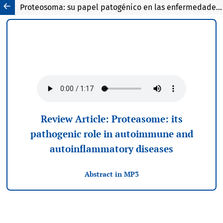
Proteosoma: su papel patogénico en las enfermedades autoinmunes y autoinflamatorias