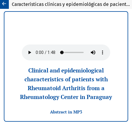
Características clínicas y epidemiológicas de pacientes con Artritis Reumatoide de un Centro Reumatológico de Paraguay