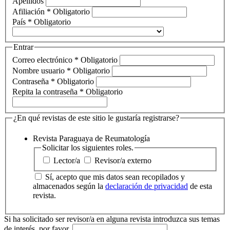
Apellidos
Afiliación
*
Obligatorio
País
*
Obligatorio
Entrar
Correo electrónico
*
Obligatorio
Nombre usuario
*
Obligatorio
Contraseña
*
Obligatorio
Repita la contraseña
*
Obligatorio
¿En qué revistas de este sitio le gustaría registrarse?
Revista Paraguaya de Reumatología
Solicitar los siguientes roles.
Lector/a
Revisor/a externo
Sí, acepto que mis datos sean recopilados y
almacenados según la
declaración de privacidad
de esta
revista.
Si ha solicitado ser revisor/a en alguna revista introduzca sus temas
de interés, por favor.