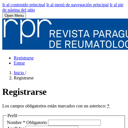
Ir al contenido principal
Ir al menú de navegación principal
Ir al pie
de página del sitio
Open Menu
Registrarse
Entrar
Inicio
/
Registrarse
Registrarse
Los campos obligatorios están marcados con un asterisco:
*
Perfil
Nombre
*
Obligatorio